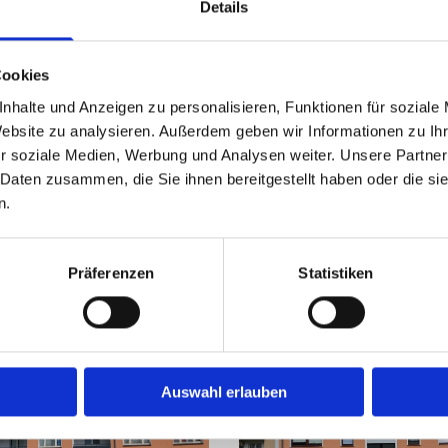
Details
ERWALTUNG BETTGES IN DU
Cookies
tuell haben wir keine aktuellen Angeb
nhalte und Anzeigen zu personalisieren, Funktionen für soziale
Website zu analysieren. Außerdem geben wir Informationen zu I
r soziale Medien, Werbung und Analysen weiter. Unsere Partner
 Daten zusammen, die Sie ihnen bereitgestellt haben oder die s
n.
UNSERE REFERENZEN
Präferenzen
Statistiken
Auswahl erlauben