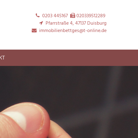
0203 445167
020339512289


Pfarrstraße 4, 47137 Duisburg

immobilienbettges@t-online.de

KT