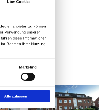
Über Cookies
ISBURG
ote
 Medien anbieten zu können
hrer Verwendung unserer
 führen diese Informationen
ie im Rahmen Ihrer Nutzung
Marketing
Alle zulassen